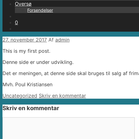
Oversø
Forsendelser
0
27. november 2017
Af
admin
This is my first post.
Denne side er under udvikling.
Det er meningen, at denne side skal bruges til salg af fri
Mvh. Poul Kristiansen
Kategorier
Uncategorized
Skriv en kommentar
Skriv en kommentar
Kommentar