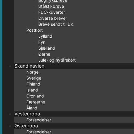
Bogtryksbreve
Stålstikbreve
FDC-kuverter
Diverse breve
Breve sendt til DK
Postkort
Jylland
Fyn
Sjælland
Øerne
Jule- og nytårskort
Skandinavien
Norge
Sverige
Finland
Island
Grønland
Færøerne
Åland
Vesteuropa
Forsendelser
Østeuropa
Forsendelser