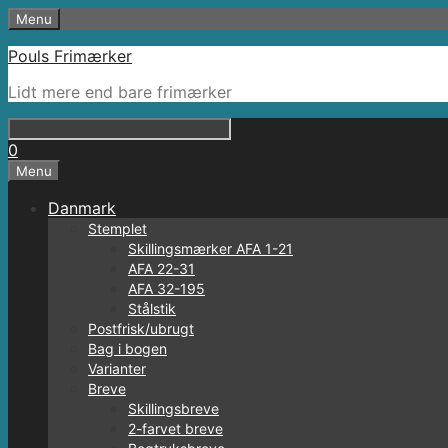
Hop
Menu
til
Pouls Frimærker
indhold
Lidt mere end bare frimærker
0
Menu
Danmark
Stemplet
Skillingsmærker AFA 1-21
AFA 22-31
AFA 32-195
Stålstik
Postfrisk/ubrugt
Bag i bogen
Varianter
Breve
Skillingsbreve
2-farvet breve