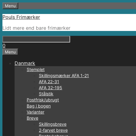
Hop
Menu
til
Pouls Frimærker
indhold
Lidt mere end bare frimærker
0
Menu
Danmark
Stemplet
Skillingsmærker AFA 1-21
AFA 22-31
AFA 32-195
Stålstik
Postfrisk/ubrugt
Bag i bogen
Varianter
Breve
Skillingsbreve
2-farvet breve