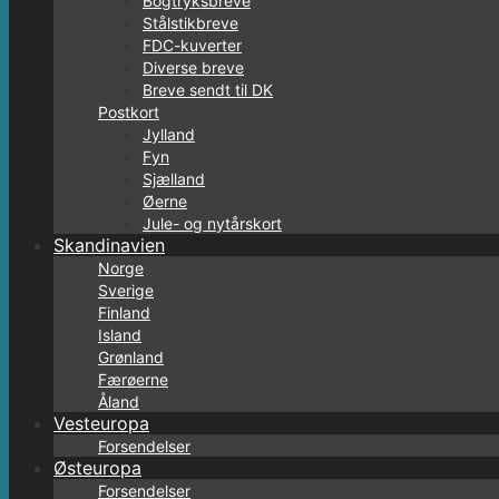
Bogtryksbreve
Stålstikbreve
FDC-kuverter
Diverse breve
Breve sendt til DK
Postkort
Jylland
Fyn
Sjælland
Øerne
Jule- og nytårskort
Skandinavien
Norge
Sverige
Finland
Island
Grønland
Færøerne
Åland
Vesteuropa
Forsendelser
Østeuropa
Forsendelser