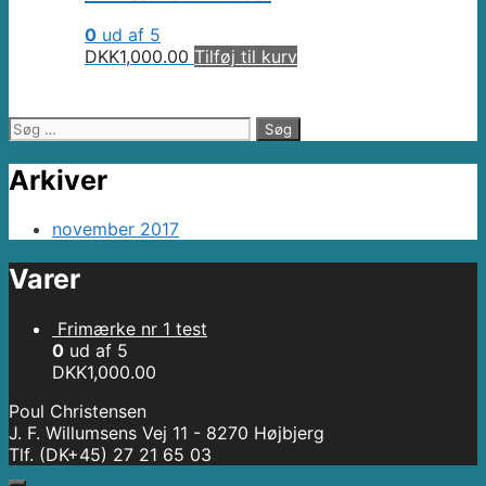
0
ud af 5
DKK
1,000.00
Tilføj til kurv
Søg
efter:
Arkiver
november 2017
Varer
Frimærke nr 1 test
0
ud af 5
DKK
1,000.00
Poul Christensen
J. F. Willumsens Vej 11 - 8270 Højbjerg
Tlf. (DK+45) 27 21 65 03‬