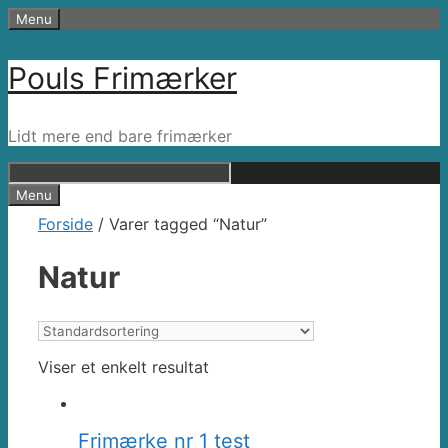
Hop
Menu
til
indhold
Pouls Frimærker
Lidt mere end bare frimærker
0
Menu
Forside
/ Varer tagged “Natur”
Natur
Viser et enkelt resultat
Frimærke nr 1 test